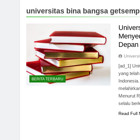
universitas bina bangsa getsem
Univer
Menyed
Depan 
Universi
[ad_1] Un
yang telah
BERITA TERBARU
Indonesia.
melahirka
Menurut R
selalu be
Read Full