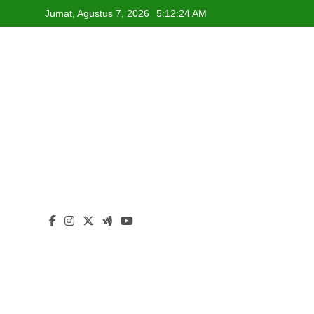
Skip
Jumat, Agustus 7, 2026
5:12:26 AM
to
content