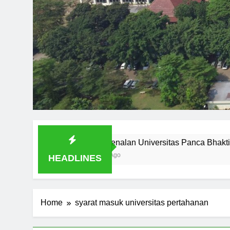
Pengenalan Universitas Panca Bhakti: Sejarah dan Visi
1 Hari Ago
HEADLINES
Home
syarat masuk universitas pertahanan