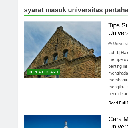
syarat masuk universitas pertah
Tips S
Univer
Universi
[ad_1] Ha
mempersia
penting in
BERITA TERBARU
menghadap
membantum
mengikuti 
pendidika
Read Full
Cara M
Univer