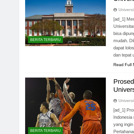
Universi
[ad_1] Me
Universita
bisa dipun
BERITA TERBARU
mudah. Di
dapat lolo
dan tepat 
Read Full
Prosed
Univer
Universi
[ad_1] Pr
Indonesia
yang ingin
BERITA TERBARU
Pertahana