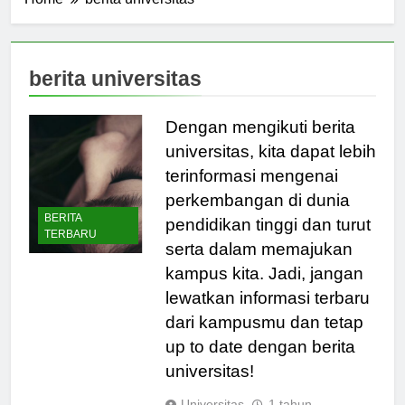
Home
berita universitas
berita universitas
Dengan mengikuti berita
universitas, kita dapat lebih
terinformasi mengenai
perkembangan di dunia
BERITA
pendidikan tinggi dan turut
TERBARU
serta dalam memajukan
kampus kita. Jadi, jangan
lewatkan informasi terbaru
dari kampusmu dan tetap
up to date dengan berita
universitas!