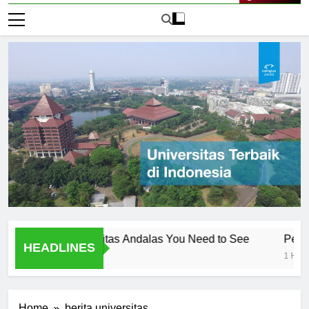
Live Now
ambar Universitas Andalas You Need to See
Pengenalan 
HEADLINES
1 Hari Ago