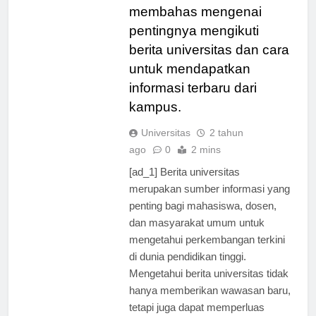
Dalam artikel ini, kita akan
membahas mengenai
pentingnya mengikuti
berita universitas dan cara
untuk mendapatkan
informasi terbaru dari
kampus.
Universitas
2 tahun
ago
0
2 mins
[ad_1] Berita universitas
merupakan sumber informasi yang
penting bagi mahasiswa, dosen,
dan masyarakat umum untuk
mengetahui perkembangan terkini
di dunia pendidikan tinggi.
Mengetahui berita universitas tidak
hanya memberikan wawasan baru,