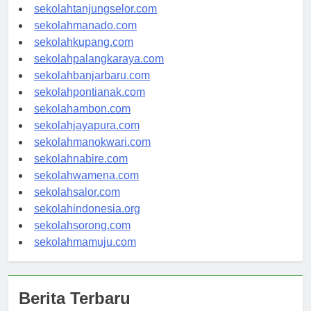
sekolahgorontalo.com
sekolahtanjungselor.com
sekolahmanado.com
sekolahkupang.com
sekolahpalangkaraya.com
sekolahbanjarbaru.com
sekolahpontianak.com
sekolahambon.com
sekolahjayapura.com
sekolahmanokwari.com
sekolahnabire.com
sekolahwamena.com
sekolahsalor.com
sekolahindonesia.org
sekolahsorong.com
sekolahmamuju.com
Berita Terbaru