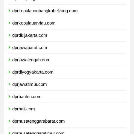
dprlampung.com
dprkepulauanbangkabelitung.com
dprkepulauanriau.com
dprdkijakarta.com
dprjawabarat.com
dprjawatengah.com
dprdiyogyakarta.com
dprjawatimur.com
dprbanten.com
dprbali.com
dprnusatenggarabarat.com