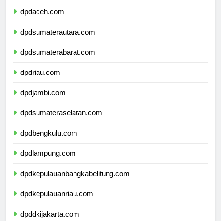
dpdaceh.com
dpdsumaterautara.com
dpdsumaterabarat.com
dpdriau.com
dpdjambi.com
dpdsumateraselatan.com
dpdbengkulu.com
dpdlampung.com
dpdkepulauanbangkabelitung.com
dpdkepulauanriau.com