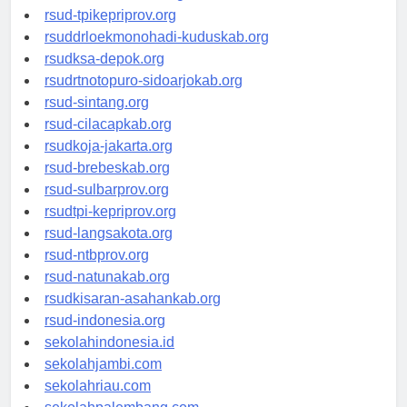
rsud-simeuluekab.org
rsud-tpikepriprov.org
rsuddrloekmonohadi-kuduskab.org
rsudksa-depok.org
rsudrtnotopuro-sidoarjokab.org
rsud-sintang.org
rsud-cilacapkab.org
rsudkoja-jakarta.org
rsud-brebeskab.org
rsud-sulbarprov.org
rsudtpi-kepriprov.org
rsud-langsakota.org
rsud-ntbprov.org
rsud-natunakab.org
rsudkisaran-asahankab.org
rsud-indonesia.org
sekolahindonesia.id
sekolahjambi.com
sekolahriau.com