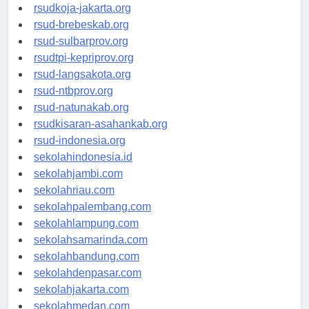
rsud-cilacapkab.org
rsudkoja-jakarta.org
rsud-brebeskab.org
rsud-sulbarprov.org
rsudtpi-kepriprov.org
rsud-langsakota.org
rsud-ntbprov.org
rsud-natunakab.org
rsudkisaran-asahankab.org
rsud-indonesia.org
sekolahindonesia.id
sekolahjambi.com
sekolahriau.com
sekolahpalembang.com
sekolahlampung.com
sekolahsamarinda.com
sekolahbandung.com
sekolahdenpasar.com
sekolahjakarta.com