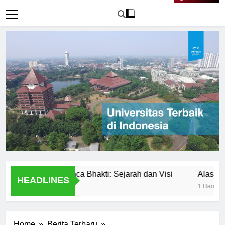
Live Now
iversitas Panca Bhakti: Sejarah dan Visi
Alasan Utama 
HEADLINES
1 Hari Ago