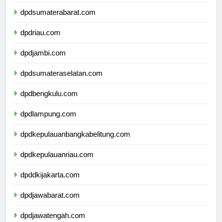
dpdsumaterautara.com
dpdsumaterabarat.com
dpdriau.com
dpdjambi.com
dpdsumateraselatan.com
dpdbengkulu.com
dpdlampung.com
dpdkepulauanbangkabelitung.com
dpdkepulauanriau.com
dpddkijakarta.com
dpdjawabarat.com