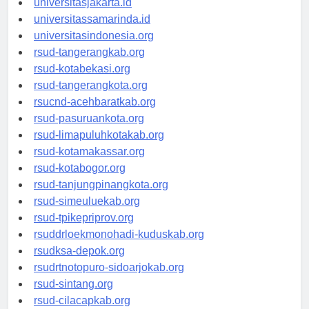
universitasjakarta.id
universitassamarinda.id
universitasindonesia.org
rsud-tangerangkab.org
rsud-kotabekasi.org
rsud-tangerangkota.org
rsucnd-acehbaratkab.org
rsud-pasuruankota.org
rsud-limapuluhkotakab.org
rsud-kotamakassar.org
rsud-kotabogor.org
rsud-tanjungpinangkota.org
rsud-simeuluekab.org
rsud-tpikepriprov.org
rsuddrloekmonohadi-kuduskab.org
rsudksa-depok.org
rsudrtnotopuro-sidoarjokab.org
rsud-sintang.org