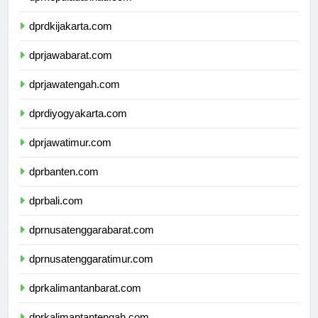
dprkepulauanriau.com
dprdkijakarta.com
dprjawabarat.com
dprjawatengah.com
dprdiyogyakarta.com
dprjawatimur.com
dprbanten.com
dprbali.com
dprnusatenggarabarat.com
dprnusatenggaratimur.com
dprkalimantanbarat.com